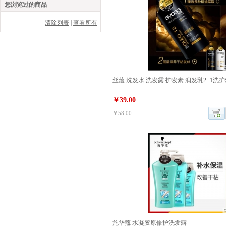
您浏览过的商品
清除列表
|
查看所有
丝蕴 洗发水 洗发露 护发素 润发乳2+1洗
￥39.00
￥58.00
施华蔻 水凝胶原修护洗发露