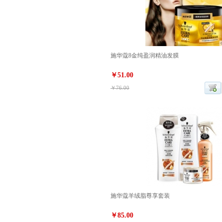
施华蔻8金纯盈润精油发膜
￥51.00
￥76.00
施华蔻羊绒脂尊享套装
￥85.00