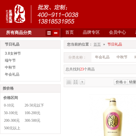
首页
品牌专区
会员中心
所有商品分类
节日礼品
您当前的位置：
首页
»
节日礼品
3.8女神节
年会礼品
中秋节
分类名称：
端午节
中秋节
总共找到
23
个商品
年会礼品
价格
销
按价格
价格区间
0-10元
20-50元以下
50-100元
100-200元
200-300元
300-500元
500元以上