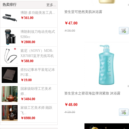
热卖排行
更多...
资生堂可悠然美肌沐浴露
博朗 多功能美发工具...
￥561.00
￥47.00
￥56.00
博朗剃须刀电动充电式
9280cc
￥2808.00
索尼（SONY）MDR-
XB70BT蓝牙无线耳机
￥588.00
搭扣记事本平装笔记本
PU革...
￥19.00
国家级助理工艺美术
资生堂水之密语海盐弹润紧致 沐浴露
师...
￥3484.00
￥48.00
家级工艺美术师 顾跃
￥59.00
飞...
￥6980.00