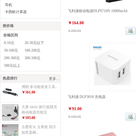
耳机
飞利浦移动电源DLP6710N 10000mAh
卡西欧计算器
￥164.00
按价格
￥299.00
价格区间
0-10元
20-50元以下
50-100元
100-200元
200-300元
300-500元
500元以上
热卖排行
更多...
博朗 多功能美发工具...
￥561.00
飞利浦 DLP3018 充电器
大麦 idmix 旅行超级充
￥91.00
移动电源充电宝
￥199.00
￥185.00
古婺窑火 玉青瓷 四方
如意盖碗...