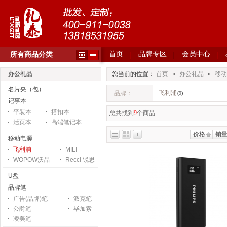
首页
品牌专区
会员中心
所有商品分类
办公礼品
您当前的位置：
首页
»
办公礼品
»
移动
名片夹（包）
飞利浦
品牌：
(9)
记事本
平装本
搭扣本
总共找到
9
个商品
活页本
高端笔记本
价格
销
移动电源
飞利浦
MILI
WOPOW沃品
Recci 锐思
U盘
品牌笔
广告(品牌)笔
派克笔
公爵笔
毕加索
凌美笔