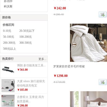
苏泊尔
科沃斯
￥242.00
￥290.40
按价格
价格区间
0-10元
20-50元以下
50-100元
100-200元
200-300元
300-500元
500元以上
热卖排行
更多...
博朗 多功能美发工具...
罗莱家纺舒柔羊毛纤维被
￥561.00
￥1298.00
大麦 idmix 旅行超级充
￥1718.00
移动电源充电宝
￥185.00
古婺窑火 玉青瓷 四方
如意盖碗...
￥206.00