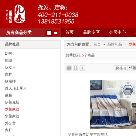
首页
品牌专区
会员中心
所有商品分类
品牌礼品
您当前的位置：
首页
»
品牌礼品
»
罗莱
幻响
总共找到
15
个商品
博朗
双立人
价格
销
虎牌
膳魔师
维氏瑞士军刀
戴森
伊莱克斯
罗莱家纺
水星家纺
外交官
内野
罗莱家纺梦幻星空靠垫毯