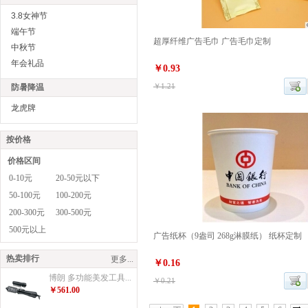
3.8女神节
端午节
超厚纤维广告毛巾 广告毛巾定制
中秋节
年会礼品
￥0.93
￥1.21
防暑降温
龙虎牌
按价格
价格区间
0-10元
20-50元以下
50-100元
100-200元
200-300元
300-500元
500元以上
广告纸杯（9盎司 268g淋膜纸） 纸杯定制
热卖排行
更多...
￥0.16
博朗 多功能美发工具...
￥0.21
￥561.00