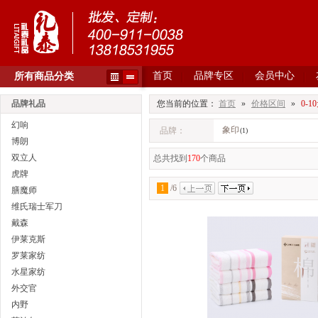
首页
品牌专区
会员中心
所有商品分类
品牌礼品
您当前的位置：
首页
»
价格区间
»
0-1
幻响
象印
品牌：
(1)
博朗
双立人
总共找到
170
个商品
虎牌
1
/
6
膳魔师
维氏瑞士军刀
戴森
伊莱克斯
罗莱家纺
水星家纺
外交官
内野