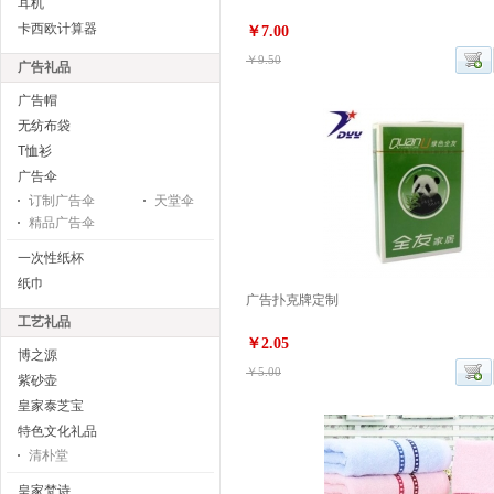
耳机
卡西欧计算器
￥7.00
￥9.50
广告礼品
广告帽
无纺布袋
T恤衫
广告伞
订制广告伞
天堂伞
精品广告伞
一次性纸杯
纸巾
广告扑克牌定制
工艺礼品
￥2.05
博之源
￥5.00
紫砂壶
皇家泰芝宝
特色文化礼品
清朴堂
皇家梵诗