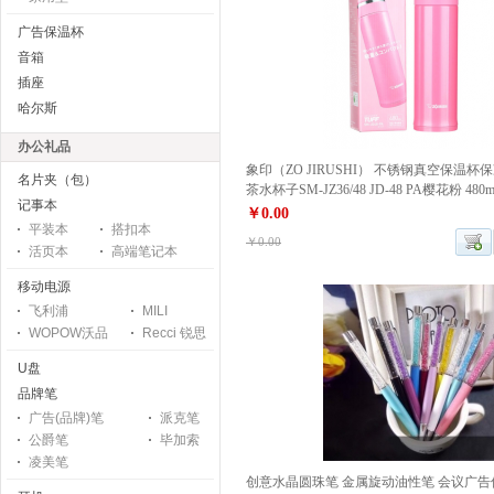
广告保温杯
音箱
插座
哈尔斯
办公礼品
象印（ZO JIRUSHI） 不锈钢真空保温
名片夹（包）
茶水杯子SM-JZ36/48 JD-48 PA樱花粉 480m
记事本
￥0.00
平装本
搭扣本
￥0.00
活页本
高端笔记本
移动电源
飞利浦
MILI
WOPOW沃品
Recci 锐思
U盘
品牌笔
广告(品牌)笔
派克笔
公爵笔
毕加索
凌美笔
创意水晶圆珠笔 金属旋动油性笔 会议广告