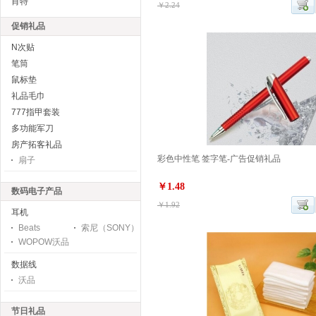
肖特
￥2.24
促销礼品
N次贴
笔筒
鼠标垫
礼品毛巾
777指甲套装
多功能军刀
房产拓客礼品
彩色中性笔 签字笔-广告促销礼品
扇子
￥1.48
数码电子产品
￥1.92
耳机
Beats
索尼（SONY）
WOPOW沃品
数据线
沃品
节日礼品