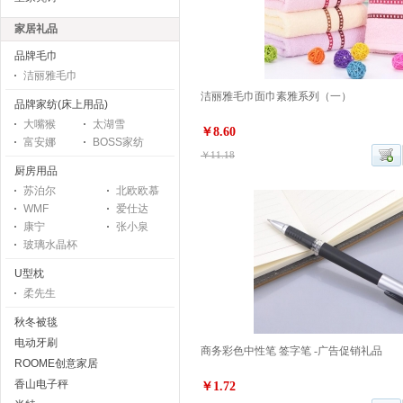
家居礼品
品牌毛巾
洁丽雅毛巾
洁丽雅毛巾面巾素雅系列（一）
品牌家纺(床上用品)
大嘴猴
太湖雪
￥8.60
富安娜
BOSS家纺
￥11.18
厨房用品
苏泊尔
北欧欧慕
WMF
爱仕达
康宁
张小泉
玻璃水晶杯
U型枕
柔先生
秋冬被毯
电动牙刷
商务彩色中性笔 签字笔 -广告促销礼品
ROOME创意家居
香山电子秤
￥1.72