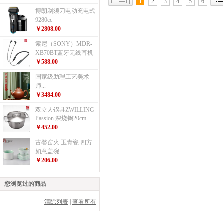
1
2
3
4
5
6
博朗剃须刀电动充电式
9280cc
￥2808.00
索尼（SONY）MDR-
XB70BT蓝牙无线耳机
￥588.00
国家级助理工艺美术
师...
￥3484.00
双立人锅具ZWILLING
Passion 深烧锅20cm
￥452.00
古婺窑火 玉青瓷 四方
如意盖碗...
￥206.00
您浏览过的商品
清除列表
|
查看所有