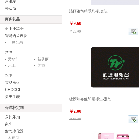
苏泊尔
科沃斯
洁丽雅简约系列-礼盒装
商务礼品
￥9.60
蕉下小黑伞
￥25.00
智能语音设备
小度音箱
箱包
爱华仕
新秀丽
乐上
美旅
丝巾
古婺窑火
CHOOCI
天王手表
橡胶加布丝印鼠标垫-定制
保温杯定制
￥2.80
乐扣乐扣
￥12.00
象印
空气净化器
家用型