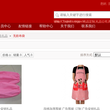
您好,
value="" x-webkit-speech/>
请输入关键词，例如：礼品定制,礼品公司,
会员中心
友情链接
帮助中心
关于我们
联系我们
告礼品
»
无纺布袋
价格
销量
人气
排序方式:
告促销礼品
段桃加厚围裙 广告围裙. 订制 广告促销礼品