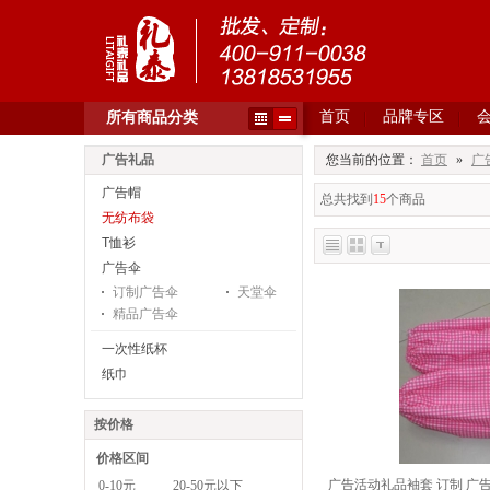
首页
品牌专区
所有商品分类
广告礼品
您当前的位置：
首页
»
广
广告帽
总共找到
15
个商品
无纺布袋
T恤衫
广告伞
订制广告伞
天堂伞
精品广告伞
一次性纸杯
纸巾
按价格
价格区间
广告活动礼品袖套 订制 广
0-10元
20-50元以下