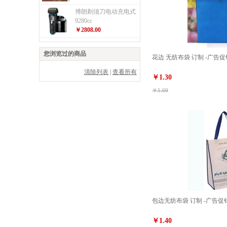
博朗剃须刀电动充电式
9280cc
￥2808.00
您浏览过的商品
花边 无纺布袋 订制 -广告
清除列表
|
查看所有
￥1.30
￥1.69
包边无纺布袋 订制 -广告促
￥1.40