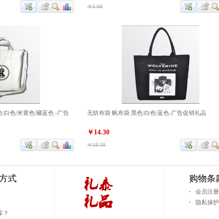
￥1.69
/白色/米黄色/藏蓝色 -广告
无纺布袋 帆布袋 黑色/白色/蓝色-广告促销礼品
￥14.30
￥18.59
送方式
购物条
会员注册
隐私保护
库？