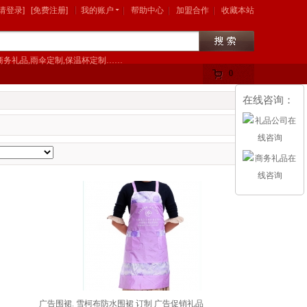
[请登录]
[免费注册]
我的账户
帮助中心
加盟合作
收藏本站
商务礼品,雨伞定制,保温杯定制……
0
购物车中有
件
在线咨询：
商品
广告围裙. 雪柯布防水围裙 订制 广告促销礼品