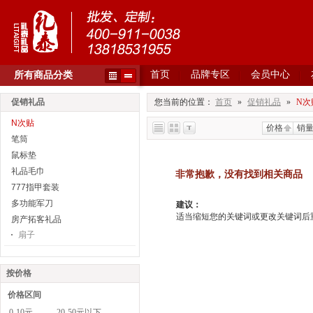
首页
品牌专区
会员中心
所有商品分类
促销礼品
您当前的位置：
首页
»
促销礼品
»
N次
N次贴
价格
销
笔筒
鼠标垫
礼品毛巾
非常抱歉，没有找到相关商品
777指甲套装
多功能军刀
建议：
适当缩短您的关键词或更改关键词后重新搜
房产拓客礼品
扇子
按价格
价格区间
0-10元
20-50元以下